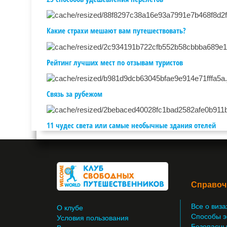
Какие страхи мешают вам путешествовать?
Рейтинг лучших мест по отзывам туристов
Связь за рубежом
11 чудес света или самые необычные здания отелей
Справоч
Все о виза
О клубе
Способы э
Условия пользования
Безопасны