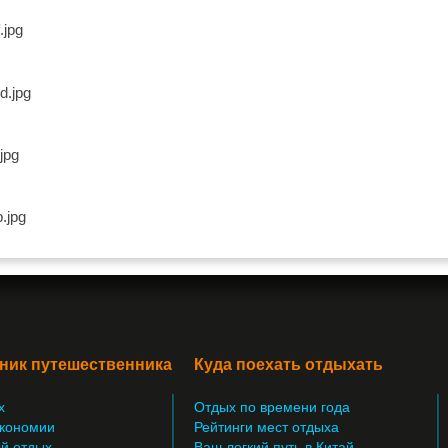
ник путешественника
Куда поехать отдыхать
х
Отдых по времени года
кономии
Рейтинги мест отдыха
й отдых
Ваш легкий путь в Китай