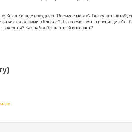
а: Как в Канаде празднуют Восьмое марта? Где купить автобу
остаться голодными в Канаде? Что посмотреть в провинции Альб
ны скелеты? Как найти бесплатный интернет?
гу)
льные