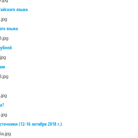
тайского языка
ого языка
рублей
вии
а?
точники (12-16 октября 2018 г.)