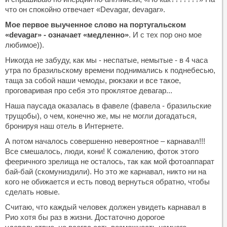
что он спокойно отвечает «Devagar, devagar».
Мое первое выученное слово на португальском
«devagar» - означает «медленно»
. И с тех пор оно мое
любимое)).
Никогда не забуду, как мы - неспатые, немытые - в 4 часа
утра по бразильскому времени поднимались к поднебесью,
таща за собой наши чемоды, рюкзаки и все такое,
проговаривая про себя это проклятое девагар...
Наша паусада оказалась в фавеле (фавела - бразильские
трущобы), о чем, конечно же, мы не могли догадаться,
бронируя наш отель в Интернете.
А потом началось совершенно невероятное – карнавал!!!
Все смешалось, люди, кони! К сожалению, фоток этого
фееричного зрелища не осталось, так как мой фотоаппарат
бай-бай (скомуниздили). Но это же карнавал, никто ни на
кого не обижается и есть повод вернуться обратно, чтобы
сделать новые.
Считаю, что каждый человек должен увидеть карнавал в
Рио хотя бы раз в жизни. Достаточно дорогое