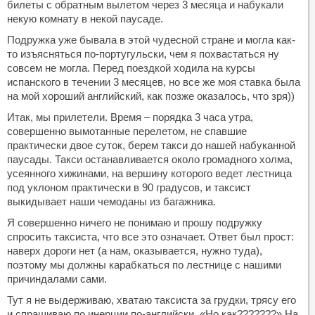
билеты с обратным вылетом через 3 месяца и набукали
некую комнату в некой паусаде.
Подружка уже бывала в этой чудесной стране и могла как-
то изъясняться по-португульски, чем я похвастаться ну
совсем не могла. Перед поездкой ходила на курсы
испанского в течении 3 месяцев, но все же моя ставка была
на мой хороший английский, как позже оказалось, что зря))
Итак, мы прилетели. Время – порядка 3 часа утра,
совершенно вымотанные перелетом, не спавшие
практически двое суток, берем такси до нашей набуканной
паусады. Такси останавливается около громадного холма,
усеянного хижинами, на вершину которого ведет лестница
под уклоном практически в 90 градусов, и таксист
выкидывает наши чемоданы из багажника.
Я совершенно ничего не понимаю и прошу подружку
спросить таксиста, что все это означает. Ответ был прост:
наверх дороги нет (а нам, оказывается, нужно туда),
поэтому мы должны карабкаться по лестнице с нашими
причиндалами сами.
Тут я не выдерживаю, хватаю таксиста за грудки, трясу его
и спрашиваю по инерции по-английски, «Но как???????» На