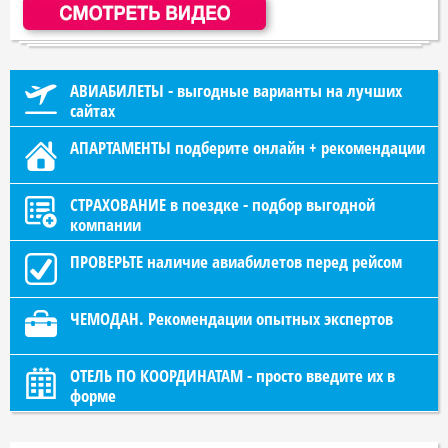
АВИАБИЛЕТЫ - выгодные варианты на лучших
сайтах
АПАРТАМЕНТЫ подберите онлайн + рекомендации
СТРАХОВАНИЕ в поездке - подбор выгодной
компании
ПРОВЕРЬТЕ наличие авиабилетов перед рейсом
ЧЕМОДАН. Рекомендации опытных экспертов
ОТЕЛЬ ПО КООРДИНАТАМ - просто введите их в
форме