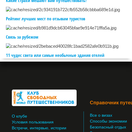
Какие страхи мешают вам путешествовать?
Рейтинг лучших мест по отзывам туристов
Связь за рубежом
11 чудес света или самые необычные здания отелей
Справочник путе
Все о визах
О клубе
Способы экономии
Условия пользования
Безопасный отдых
Встречи, интервью, истории