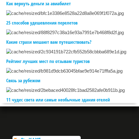
Как вернуть деньги за авиабилет
25 способов удешевления перелетов
Какие страхи мешают вам путешествовать?
Рейтинг лучших мест по отзывам туристов
Связь за рубежом
11 чудес света или самые необычные здания отелей