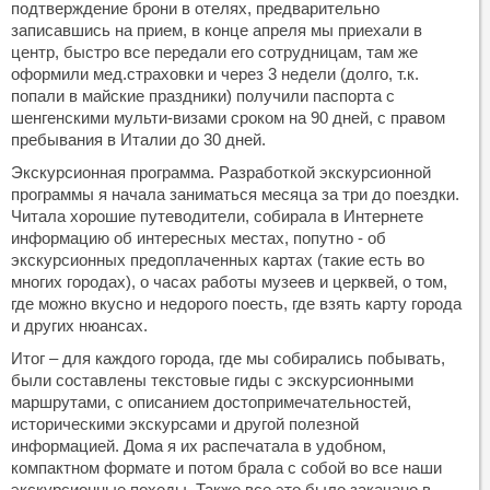
подтверждение брони в отелях, предварительно
записавшись на прием, в конце апреля мы приехали в
центр, быстро все передали его сотрудницам, там же
оформили мед.страховки и через 3 недели (долго, т.к.
попали в майские праздники) получили паспорта с
шенгенскими мульти-визами сроком на 90 дней, с правом
пребывания в Италии до 30 дней.
Экскурсионная программа. Разработкой экскурсионной
программы я начала заниматься месяца за три до поездки.
Читала хорошие путеводители, собирала в Интернете
информацию об интересных местах, попутно - об
экскурсионных предоплаченных картах (такие есть во
многих городах), о часах работы музеев и церквей, о том,
где можно вкусно и недорого поесть, где взять карту города
и других нюансах.
Итог – для каждого города, где мы собирались побывать,
были составлены текстовые гиды с экскурсионными
маршрутами, с описанием достопримечательностей,
историческими экскурсами и другой полезной
информацией. Дома я их распечатала в удобном,
компактном формате и потом брала с собой во все наши
экскурсионные походы. Также все это было закачано в