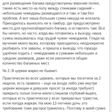
для размещения багажа предусмотрены верхние полки,
также есть место на полу между спинками сидений –
небольшие чемоданы размещаются и там, и там без
проблем. А вот наша большая сумка никуда не влезала.
Приходилось выносить ее в тамбур, где предусмотрено
место для крупногабаритного багажа, и оставлять там. Все
бы ничего, но часто, когда мы готовились к выходу, наша
сумка оказывалась под грудой чужих чемоданов. Глядя на
мучения моего мужа, которому приходилось неоднократно
разбирать эти завалы, я пришла к выводу, что гораздо
удобнее ездить с чемоданами и сумками небольших и
средних размеров, даже если увеличится общее
количество багажных мест.
№ 2. В церкви жарко не бывает.
Практически во всех церквях, которые мы посетили за 2
недели, есть правило – еще на входе либо уже внутри
церкви женщин и девушек просят (а иногда требуют)
прикрыть голые плечи и/или слишком глубокий вырез,
которые есть практически у всех прекрасных туристок,
если погода жаркая. На мою 12-летнюю дочь это
требование тоже распространялось. Поэтому в моей сумке