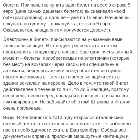
билета. При попытке купить один билет на всех в строке 9
евро (цена самых дешевых билетов) выскакивало «sold
out» (распроданы), а дальше – уже по 15 евро. Начинаешь
покупать по одному – пожалуйста, есть по 9 евро.
Оказывается, иногда оптом получается дороже :).
Электронные билеты присылаются на указанный вами
электронный ящик. Их следует распечатать и потом
предъявлять кондуктору в поезде. Еще один очень важный
момент – билеты, приобретаемые на электрички (которые
без мест) на вокзалах через кассы или специальные
автоматы, перед посадкой в поезд обязательно нужно
прокомпостировать – желтые и зеленые ящики есть в
здании вокзала и на перроне. Дело в том, что такой билет
действителен в течение то ли 4, то ли 6 месяцев, поэтому
непосредственно перед посадкой в поезд вы обязаны его
«активировать». Не забывайте об этом! Штрафы в Италии
очень приличные.
Визы. В Челябинске в 2013 году открылся итальянский
визовый центр, что оказалось весьма кстати, т.к. избавило
нас от необходимости ехать в Екатеринбург. Собрав все
документы и справки, приложив маршрутные квитанции и