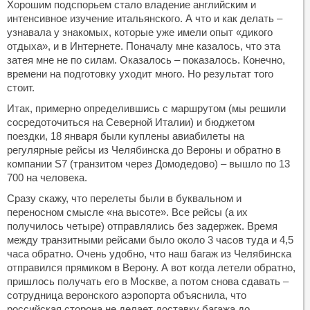
Хорошим подспорьем стало владение английским и
интенсивное изучение итальянского. А что и как делать –
узнавала у знакомых, которые уже имели опыт «дикого
отдыха», и в Интернете. Поначалу мне казалось, что эта
затея мне не по силам. Оказалось – показалось. Конечно,
времени на подготовку уходит много. Но результат того
стоит.
Итак, примерно определившись с маршрутом (мы решили
сосредоточиться на Северной Италии) и бюджетом
поездки, 18 января были куплены авиабилеты на
регулярные рейсы из Челябинска до Вероны и обратно в
компании S7 (транзитом через Домодедово) – вышло по 13
700 на человека.
Сразу скажу, что перелеты были в буквальном и
переносном смысле «на высоте». Все рейсы (а их
получилось четыре) отправлялись без задержек. Время
между транзитными рейсами было около 3 часов туда и 4,5
часа обратно. Очень удобно, что наш багаж из Челябинска
отправился прямиком в Верону. А вот когда летели обратно,
пришлось получать его в Москве, а потом снова сдавать –
сотрудница веронского аэропорта объяснила, что
российская сторона не делает доставку багажа до