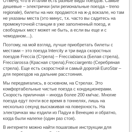
Отмечу, что в Италии есть разные виды поездов. Самые
дешевые – электрички (или региональные поезда – treno
regionale), билеты на них продаются на ж-д вокзале, но там
не указаны места (это минус, т.к. часто вы садитесь на
промежуточной станции в уже заполненный поезд, и
свободных мест может не быть, а если вы еще и с
чемоданом…).
Поэтому, на мой взгляд, лучше приобретать билеты с
местами – это поезда Intercity и три вида скоростных
поездов Freccia (Стрела) – Frecciabianca (Белая стрела),
Frecciarossа (Красная стрела),Frecciargento (Серебряная
стрела). Еще есть скоростной и самый дорогой EuroStar –
для переездов на дальние расстояния.
Мы передвигались, в основном, на Стрелах. Это
комфортабельные чистые поезда с кондиционерами.
Скорость приличная – иногда более 200 км/час. Многие
поезда едут почти все время в тоннелях, лишь на
несколько секунд выскакивая на поверхность. На
электричках мы ездили из Падуи в Венецию и обратно,
когда были налегке (один раз стоя).
В интернете можно найти пошаговые инструкции для