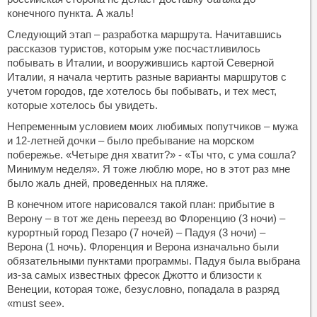
конечного пункта. А жаль!
Следующий этап – разработка маршрута. Начитавшись
рассказов туристов, которым уже посчастливилось
побывать в Италии, и вооружившись картой Северной
Италии, я начала чертить разные варианты маршрутов с
учетом городов, где хотелось бы побывать, и тех мест,
которые хотелось бы увидеть.
Непременным условием моих любимых попутчиков – мужа
и 12-летней дочки – было пребывание на морском
побережье. «Четыре дня хватит?» - «Ты что, с ума сошла?
Минимум неделя». Я тоже люблю море, но в этот раз мне
было жаль дней, проведенных на пляже.
В конечном итоге нарисовался такой план: прибытие в
Верону – в тот же день переезд во Флоренцию (3 ночи) –
курортный город Пезаро (7 ночей) – Падуя (3 ночи) –
Верона (1 ночь). Флоренция и Верона изначально были
обязательными пунктами программы. Падуя была выбрана
из-за самых известных фресок Джотто и близости к
Венеции, которая тоже, безусловно, попадала в разряд
«must see».