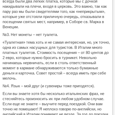
всегда были два легких платка, которые мы с дочкой
накидывали на плечи, входя в церковь. Это важно, так как
пару раз мы были свидетелями того, как «неприкрытым»,
которые уже отстояли приличную очередь, отказывали в
посещении святых мест, например, в Соборе св. Марка в
Венеции.
№3. Нет монеты – нет туалета.
«Туалетная» тема хоть и не самая интересная, но, уж точно,
одна из самых насущных для туристов. В Италии много
платных туалетов. Стоимость посещения – от 80 центов до
2 евро, которые нужно бросить в турникет. Невольно
начинаешь нервничать, если в столь ответственный
момент в кармане обнаруживаются только бумажные
деньги и карточка. Совет простой – всегда иметь при себе
мелочь.
№4. Язык – мой друг (и сувениры тоже пригодятся).
Если вы знаете хотя бы несколько итальянских фраз, не
стесняйтесь произносить их при любом удобном случае.
Если еще не знаете – выучите перед поездкой. Они вам
точно не помешают! Я неплохо говорю по-английски, но
английский в Италии понимают не везде. За год до поездки