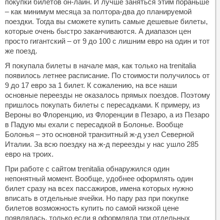
покупки билетов он-лайн. И лучше заняться этим пораньше
– как минимум месяца за полтора-два до планируемой
поездки. Тогда вы сможете купить самые дешевые билеты,
которые очень быстро заканчиваются. А диапазон цен
просто гигантский – от 9 до 100 с лишним евро на один и тот
же поезд.
Я покупала билеты в начале мая, как только на trenitalia
появилось летнее расписание. По стоимости получилось от
9 до 17 евро за 1 билет. К сожалению, на все наши
основные переезды не оказалось прямых поездов. Поэтому
пришлось покупать билеты с пересадками. К примеру, из
Вероны во Флоренцию, из Флоренции в Пезаро, а из Пезаро
в Падую мы ехали с пересадкой в Болонье. Вообще
Болонья – это основной транзитный ж-д узел Северной
Италии. За всю поездку на ж-д переезды у нас ушло 285
евро на троих.
При работе с сайтом trenitalia обнаружился один
непонятный момент. Вообще, удобнее оформлять один
билет сразу на всех пассажиров, имена которых нужно
вписать в отдельные ячейки. Но пару раз при покупке
билетов возможность купить по самой низкой цене
появлялась, только если я оформляла три отдельных