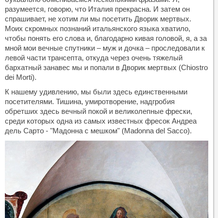
разумеется, говорю, что Италия прекрасна. И затем он
спрашивает, не хотим ли мы посетить Дворик мертвых.
Моих скромных познаний итальянского языка хватило,
чтобы понять его слова и, благодарно кивая головой, я, а за
мной мои вечные спутники – муж и дочка – проследовали к
левой части трансепта, откуда через очень тяжелый
бархатный занавес мы и попали в Дворик мертвых (Chiostro
dei Morti).
К нашему удивлению, мы были здесь единственными
посетителями. Тишина, умиротворение, надгробия
обретших здесь вечный покой и великолепные фрески,
среди которых одна из самых известных фресок Андреа
дель Сарто - "Мадонна с мешком" (Madonna del Sacco).