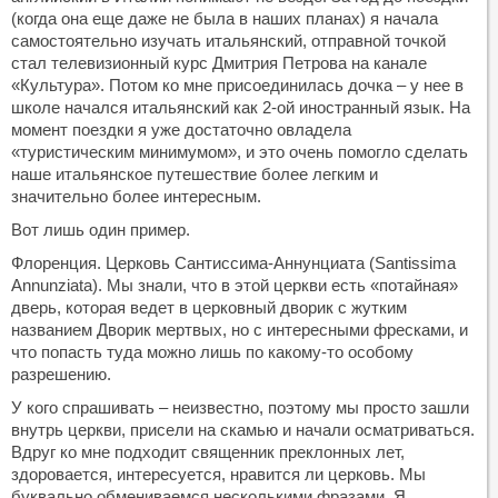
(когда она еще даже не была в наших планах) я начала
самостоятельно изучать итальянский, отправной точкой
стал телевизионный курс Дмитрия Петрова на канале
«Культура». Потом ко мне присоединилась дочка – у нее в
школе начался итальянский как 2-ой иностранный язык. На
момент поездки я уже достаточно овладела
«туристическим минимумом», и это очень помогло сделать
наше итальянское путешествие более легким и
значительно более интересным.
Вот лишь один пример.
Флоренция. Церковь Сантиссима-Аннунциата (Santissima
Annunziata). Мы знали, что в этой церкви есть «потайная»
дверь, которая ведет в церковный дворик с жутким
названием Дворик мертвых, но с интересными фресками, и
что попасть туда можно лишь по какому-то особому
разрешению.
У кого спрашивать – неизвестно, поэтому мы просто зашли
внутрь церкви, присели на скамью и начали осматриваться.
Вдруг ко мне подходит священник преклонных лет,
здоровается, интересуется, нравится ли церковь. Мы
буквально обмениваемся несколькими фразами. Я,