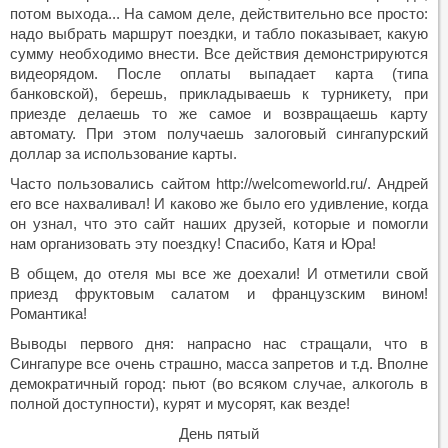
потом выхода... На самом деле, действительно все просто:
надо выбрать маршрут поездки, и табло показывает, какую
сумму необходимо внести. Все действия демонстрируются
видеорядом. После оплаты выпадает карта (типа
банковской), берешь, прикладываешь к турникету, при
приезде делаешь то же самое и возвращаешь карту
автомату. При этом получаешь залоговый сингапурский
доллар за использование карты.
Часто пользовались сайтом http://welcomeworld.ru/. Андрей
его все нахваливал! И каково же было его удивление, когда
он узнал, что это сайт наших друзей, которые и помогли
нам организовать эту поездку! Спасибо, Катя и Юра!
В общем, до отеля мы все же доехали! И отметили свой
приезд фруктовым салатом и французским вином!
Романтика!
Выводы первого дня: напрасно нас стращали, что в
Сингапуре все очень страшно, масса запретов и т.д. Вполне
демократичный город: пьют (во всяком случае, алкоголь в
полной доступности), курят и мусорят, как везде!
День пятый