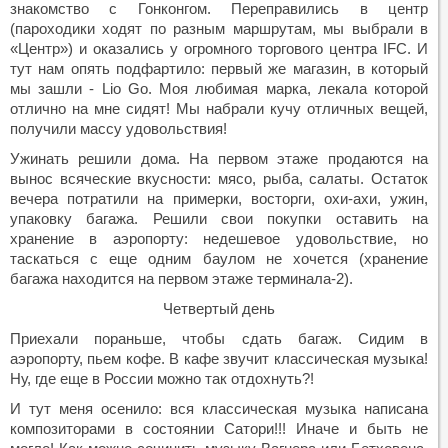
знакомство с Гонконгом. Переправились в центр
(пароходики ходят по разным маршрутам, мы выбрали в
«Центр») и оказались у огромного торгового центра IFC. И
тут нам опять подфартило: первый же магазин, в который
мы зашли - Lio Go. Моя любимая марка, лекала которой
отлично на мне сидят! Мы набрали кучу отличных вещей,
получили массу удовольствия!
Ужинать решили дома. На первом этаже продаются на
вынос всяческие вкусности: мясо, рыба, салаты. Остаток
вечера потратили на примерки, восторги, охи-ахи, ужин,
упаковку багажа. Решили свои покупки оставить на
хранение в аэропорту: недешевое удовольствие, но
таскаться с еще одним баулом не хочется (хранение
багажа находится на первом этаже терминала-2).
Четвертый день
Приехали пораньше, чтобы сдать багаж. Сидим в
аэропорту, пьем кофе. В кафе звучит классическая музыка!
Ну, где еще в России можно так отдохнуть?!
И тут меня осенило: вся классическая музыка написана
композиторами в состоянии Сатори!!! Иначе и быть не