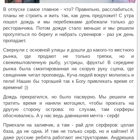
В отпуске самое главное - что? Правильно, расслабиться,
планы не строить и жить так, как день предложит! С утра
пошел дождь и мы перебежками добежали только до
ресторанчика. Потом дождя стало меньше и мы решили
прогуляться по берегу и набрать сувениров - раз уж день
пропадает.
Свернули с основной улицы и дошли до какого-то местного
рынка, где продают не только тряпки, но и
свежевыловленную рыбу, устрицы, фрукты! В середине
рынка была смонтированная на скорую руку сцена, где
священник читал проповедь. Куча людей вокруг молились и
пели! Наших бы торгашей так к Богу привлекать время от
времени! :))
Дождь прекратился, но было пасмурно. Мы решили не
тратить время и наняли мотоцикл, чтобы проехать на
другую сторону острова: по слухам, там серферы
обосновались. А у нас ведь давнишняя мечта - серф!
Приехали на заливчик, а там - рай для серферов: целая
база, да не одна. И там не только серф, но и кайтинг! И
даже русские ребята работают инструкторами. Андрюшка