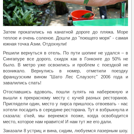
Затем прокатились на канатной дороге до пляжа. Море
теплое и очень соленое. Дошли до "поющего моря" - самая
южная точка Азии. Отдохнули!
Решили вернуться в отель. По пути шопинг не удался – в
Сингапуре все дорого, скидок как в Гонконге до 50% не
было. В метро уже освоились и проблем с поездкой не
возникало. Вернулись в номер, отметили поездку
французским вином "Шато Лес Слаузотс" 2006 года и
завалились спать!
Отоспавшись вдоволь, пошли гулять на набережную и
вышли к прекрасному месту с кучей разных ресторанов.
Приглядели один, место у пирса пришлось отвоевать - нас
хотели посадить в середине ресторана. Тут я взбрыкнула и
сказала: о'кей, мы вернемся позже, когда освободится
место, которое нам нравится! И нам тут же его дали.
Заказали 8 устриц и вина, сидим, любуемся лазерным шоу.