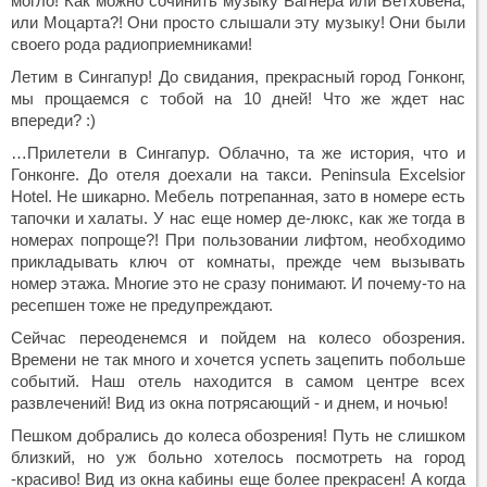
могло! Как можно сочинить музыку Вагнера или Бетховена,
или Моцарта?! Они просто слышали эту музыку! Они были
своего рода радиоприемниками!
Летим в Сингапур! До свидания, прекрасный город Гонконг,
мы прощаемся с тобой на 10 дней! Что же ждет нас
впереди? :)
…Прилетели в Сингапур. Облачно, та же история, что и
Гонконге. До отеля доехали на такси. Peninsula Excelsior
Hotel. Не шикарно. Мебель потрепанная, зато в номере есть
тапочки и халаты. У нас еще номер де-люкс, как же тогда в
номерах попроще?! При пользовании лифтом, необходимо
прикладывать ключ от комнаты, прежде чем вызывать
номер этажа. Многие это не сразу понимают. И почему-то на
ресепшен тоже не предупреждают.
Сейчас переоденемся и пойдем на колесо обозрения.
Времени не так много и хочется успеть зацепить побольше
событий. Наш отель находится в самом центре всех
развлечений! Вид из окна потрясающий - и днем, и ночью!
Пешком добрались до колеса обозрения! Путь не слишком
близкий, но уж больно хотелось посмотреть на город
-красиво! Вид из окна кабины еще более прекрасен! А когда