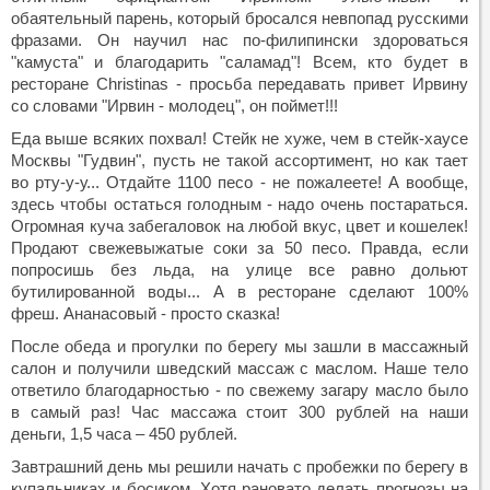
обаятельный парень, который бросался невпопад русскими
фразами. Он научил нас по-филипински здороваться
"камуста" и благодарить "саламад"! Всем, кто будет в
ресторане Christinas - просьба передавать привет Ирвину
со словами "Ирвин - молодец", он поймет!!!
Еда выше всяких похвал! Стейк не хуже, чем в стейк-хаусе
Москвы "Гудвин", пусть не такой ассортимент, но как тает
во рту-у-у... Отдайте 1100 песо - не пожалеете! А вообще,
здесь чтобы остаться голодным - надо очень постараться.
Огромная куча забегаловок на любой вкус, цвет и кошелек!
Продают свежевыжатые соки за 50 песо. Правда, если
попросишь без льда, на улице все равно дольют
бутилированной воды... А в ресторане сделают 100%
фреш. Ананасовый - просто сказка!
После обеда и прогулки по берегу мы зашли в массажный
салон и получили шведский массаж с маслом. Наше тело
ответило благодарностью - по свежему загару масло было
в самый раз! Час массажа стоит 300 рублей на наши
деньги, 1,5 часа – 450 рублей.
Завтрашний день мы решили начать с пробежки по берегу в
купальниках и босиком. Хотя рановато делать прогнозы на