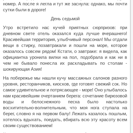
номер. А после я легла и тут же заснула: однако, мы почти
сутки были в дороге!
День седьмой
Утро встретило нас кучей приятных сюрпризов: при
дневном свете отель оказался куда лучше вчерашнего!
Красивейшая территория, улыбчивый персонал! Мы отдали
вещи в стирку, позавтракали и пошли на море, которое
оказалось совсем рядом! Кстати, о завтраке: я видела, как
официантка уронила вилки на пол, подобрала и как ни в
чем не бывало понесла их раскладывать по столам -
шокирующая Азия!
На побережье мы нашли кучу массажных салонов разного
уровня, ресторанчиков, киосков, где готовят свежий сок. Но
самое удивительное и потрясающее - море! Оно улыбалось
нам красивейшим очертанием берега: сочетание бирюзовой
воды и белоснежного песка было настолько
восхитительно-волнительным, что моя нога ступала на
берег, словно я на первом балу! Лежать казалось пошлым,
хотелось вдыхать, поедать, вбирать всю эту красоту всем
своим существованием!