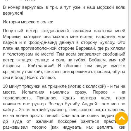
В номер вернулась в три, а тут уже и наш морской волк
вернулся!
История морского волка:
Попутный ветер, создаваемый взмахами платочка моей
Маринки, которым она махала мне вслед, наполнил мои
паруса и я форд-де-винд двинул в сторону Булябу. Это
пляж на противоположной стороне Барракай, где рыхлякам
и толстопузам не место! Там всем заправляет свободный
ветер, жгущее солнце и соль на губах! Вобщем, имя той
стороны - Кайтландия!! И обитают там люди: вместо
крыльев у них кайт, связаны они крепкими стропами, обуты
они в борд! Всего 75 песо.
10 минут трясучки на трицикле (мотик с коляской) - и ты на
месте. Испытания начались сразу. Первое - на
терпеливость. Пришлось ждать полтора часа, пока
появится инструктор. Звезда Булябу Андрей - чемпион по
кайту... 25-ти летний украинец, невысокого роста паренек,
но на волне просто гений!!! Сначала он очень педантично,
до зуда от желания поскорее заняться практикой,
разжевывал теорию (как надувать, как цеплять, как