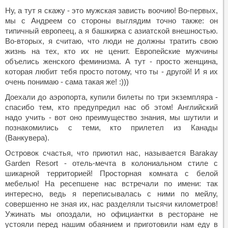
Ну, а тут я скажу - это мужская зависть воочию! Во-первых,
мы с Андреем со стороны выглядим точно также: он
типичный европеец, а я башкирка с азиатской внешностью.
Во-вторых, я считаю, что люди не должны тратить свою
жизнь на тех, кто их не ценит. Европейские мужчины
объелись женского феминизма. А тут - просто женщина,
которая любит тебя просто потому, что ты - другой! И я их
очень понимаю - сама такая же! :)))
Доехали до аэропорта, купили билеты по три экземпляра -
спасибо тем, кто предупредил нас об этом! Английский
надо учить - вот оно преимущество знания, мы шутили и
познакомились с теми, кто прилетел из Канады
(Ванкувера).
Островок счастья, что приютил нас, называется Barakay
Garden Resort - отель-мечта в колониальном стиле с
шикарной территорией! Просторная комната с белой
мебелью! На ресепшене нас встречали по имени: так
интересно, ведь я переписывалась с ними по мейлу,
совершенно не зная их, нас разделяли тысячи километров!
Ужинать мы опоздали, но официантки в ресторане не
устояли перед нашим обаянием и приготовили нам еду в