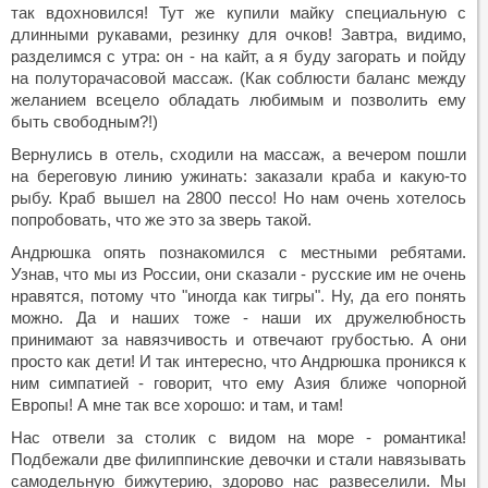
так вдохновился! Тут же купили майку специальную с
длинными рукавами, резинку для очков! Завтра, видимо,
разделимся с утра: он - на кайт, а я буду загорать и пойду
на полуторачасовой массаж. (Как соблюсти баланс между
желанием всецело обладать любимым и позволить ему
быть свободным?!)
Вернулись в отель, сходили на массаж, а вечером пошли
на береговую линию ужинать: заказали краба и какую-то
рыбу. Краб вышел на 2800 пессо! Но нам очень хотелось
попробовать, что же это за зверь такой.
Андрюшка опять познакомился с местными ребятами.
Узнав, что мы из России, они сказали - русские им не очень
нравятся, потому что "иногда как тигры". Ну, да его понять
можно. Да и наших тоже - наши их дружелюбность
принимают за навязчивость и отвечают грубостью. А они
просто как дети! И так интересно, что Андрюшка проникся к
ним симпатией - говорит, что ему Азия ближе чопорной
Европы! А мне так все хорошо: и там, и там!
Нас отвели за столик с видом на море - романтика!
Подбежали две филиппинские девочки и стали навязывать
самодельную бижутерию, здорово нас развеселили. Мы