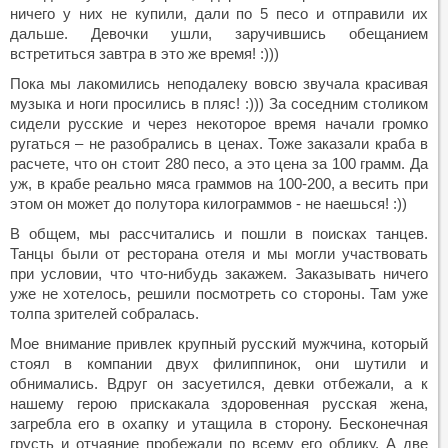
ничего у них не купили, дали по 5 песо и отправили их
дальше. Девочки ушли, заручившись обещанием
встретиться завтра в это же время! :)))
Пока мы лакомились неподалеку вовсю звучала красивая
музыка и ноги просились в пляс! :))) За соседним столиком
сидели русские и через некоторое время начали громко
ругаться – не разобрались в ценах. Тоже заказали краба в
расчете, что он стоит 280 песо, а это цена за 100 грамм. Да
уж, в крабе реально мяса граммов на 100-200, а весить при
этом он может до полутора килограммов - не наешься! :))
В общем, мы рассчитались и пошли в поисках танцев.
Танцы были от ресторана отеля и мы могли участвовать
при условии, что что-нибудь закажем. Заказывать ничего
уже не хотелось, решили посмотреть со стороны. Там уже
толпа зрителей собралась.
Мое внимание привлек крупный русский мужчина, который
стоял в компании двух филиппинок, они шутили и
обнимались. Вдруг он засуетился, девки отбежали, а к
нашему герою прискакала здоровенная русская жена,
загребла его в охапку и утащила в сторону. Бесконечная
грусть и отчаяние пробежали по всему его облику. А две