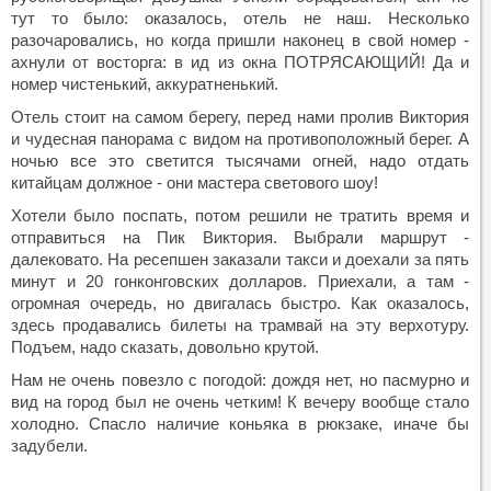
тут то было: оказалось, отель не наш. Несколько
разочаровались, но когда пришли наконец в свой номер -
ахнули от восторга: в ид из окна ПОТРЯСАЮЩИЙ! Да и
номер чистенький, аккуратненький.
Отель стоит на самом берегу, перед нами пролив Виктория
и чудесная панорама с видом на противоположный берег. А
ночью все это светится тысячами огней, надо отдать
китайцам должное - они мастера светового шоу!
Хотели было поспать, потом решили не тратить время и
отправиться на Пик Виктория. Выбрали маршрут -
далековато. На ресепшен заказали такси и доехали за пять
минут и 20 гонконговских долларов. Приехали, а там -
огромная очередь, но двигалась быстро. Как оказалось,
здесь продавались билеты на трамвай на эту верхотуру.
Подъем, надо сказать, довольно крутой.
Нам не очень повезло с погодой: дождя нет, но пасмурно и
вид на город был не очень четким! К вечеру вообще стало
холодно. Спасло наличие коньяка в рюкзаке, иначе бы
задубели.