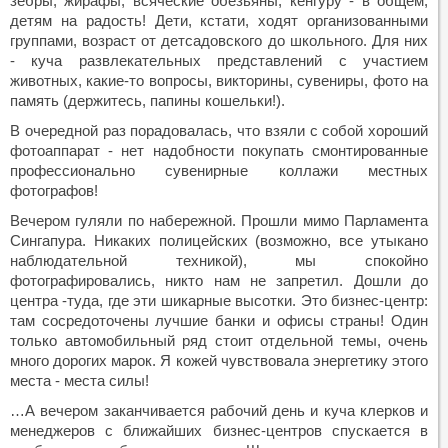
зебры, жирафы, всяческие обезьяны, кенгуру - в общем,
детям на радость! Дети, кстати, ходят организованными
группами, возраст от детсадовского до школьного. Для них
- куча развлекательных представлений с участием
животных, какие-то вопросы, викторины, сувениры, фото на
память (держитесь, папины кошельки!).
В очередной раз порадовалась, что взяли с собой хороший
фотоаппарат - нет надобности покупать смонтированные
профессионально сувенирные коллажи местных
фотографов!
Вечером гуляли по набережной. Прошли мимо Парламента
Сингапура. Никаких полицейских (возможно, все утыкано
наблюдательной техникой), мы спокойно
фотографировались, никто нам не запретил. Дошли до
центра -туда, где эти шикарные высотки. Это бизнес-центр:
там сосредоточены лучшие банки и офисы страны! Один
только автомобильный ряд стоит отдельной темы, очень
много дорогих марок. Я кожей чувствовала энергетику этого
места - места силы!
…А вечером заканчивается рабочий день и куча клерков и
менеджеров с ближайших бизнес-центров спускается в