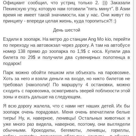
Официант сообщил, что устриц только 2. :))) Заказали
Пекинскую утку, которую нам готовили "пять минут". В Азии
время не имеет такой значимости, как у нас. Они живут по
принципу - впереди целая жизнь, куда торопиться?! :)
День шестой
Ездили в зоопарк. На метро до станции Ang Mo kio, перейти
по переходу на автовокзал через дорогу. А там на автобусе
номер 138 прямо до зоопарка по 1,9$ с носа. Купили два
билета по 29$ и получили два сувенирных полотенца в
подарок!
Парк можно обойти пешком или объехать на паровозике.
Хоть за него и взяли деньги на входе, но никто билетов не
требовал (накололи)! По маршруту 4 остановки, можно
сходить с паровозика, осматривать зверей поблизости этой
зоны и ехать дальше на следующем.
Я всю дорогу жалела, что с нами нет наших детей. Их бы
зоопарк очень порадовал. Меня очень впечатлили белые
тигры! Ну, и, наверное, ленивцы! Остальных животных я
уже много раз видела, наверное, поэтому, они выглядели
обычными. Крокодилы, бегемоты, ленивцы, гориллы,