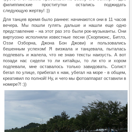
филиппинские проститутки остались поджидать
следующую жертву! :))
Для танцев время было раннее: начинаются они в 11 часов
вечера. Мы пошли гулять дальше и нашли еще одно
представление - на этот раз это были рок-музыканты. Они
виртуозно исполняли известные песни (Скорпионс, Битлз,
Оззи Озборна, Джона Бон Джови) и пользовались
бешенным успехом! Я визжала и танцевала, пыталась
подпевать и жалела, что не знаю тексты наизусть. А вот
позади нас сидели то ли китайцы, то ли кто и хором
подпевали, мне оставалось только завидовать. Солист
бегал по улице, прибегал к нам, убегал на море - в общем,
креативил по полной! Ну, и чего мы фотоаппарат оставили в
номере?! :))