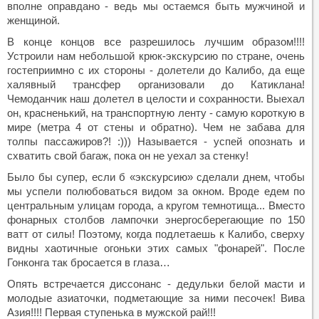
вполне оправдано - ведь мы остаемся быть мужчиной и
женщиной.
В конце концов все разрешилось лучшим образом!!!!
Устроили нам небольшой крюк-экскурсию по стране, очень
гостеприимно с их стороны - долетели до Калибо, да еще
халявный трансфер организовали до Катиклана!
Чемоданчик наш долетел в целости и сохранности. Выехал
он, красненький, на транспортную ленту - самую короткую в
мире (метра 4 от стены и обратно). Чем не забава для
толпы пассажиров?! :))) Называется - успей опознать и
схватить свой багаж, пока он не уехал за стенку!
Было бы супер, если б «экскурсию» сделали днем, чтобы
мы успели полюбоваться видом за окном. Вроде едем по
центральным улицам города, а кругом темнотища... Вместо
фонарных столбов лампочки энергосберегающие по 150
ватт от силы! Поэтому, когда подлетаешь к Калибо, сверху
видны хаотичные огоньки этих самых "фонарей". После
Гонконга так бросается в глаза…
Опять встречается диссонанс - дедульки белой масти и
молодые азиаточки, подметающие за ними песочек! Вива
Азия!!!! Первая ступенька в мужской рай!!!