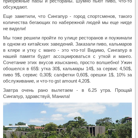
прибрежные пабы и рестораны. Шумно пьют пиво, что-то
обсуждают.
Еще заметили, что Сингапур - город спортсменов, такого
количества бегающих по набережной людей мы еще нигде
не видели!
Мы тоже решили пройти по улице ресторанов и поужинали
в одном из китайских заведений. Заказали пиво, кальмаров
в кляре и утку с манго - это что-то! Видимо, Сингапур в
нашей памяти будет ассоциироваться с уткой и манго.
Сочетание этих вкусов изысканно, просто волшебно! Ужин
обошелся в 65$: утка 30$, кальмары 14$, за сервис 4,50$,
пиво 9$, сервис 0,30$; салфетки 0,60$, орешки 1$, 10% за
обслуживание, и что-то gst amount 4,20$.
Завтра очень рано вылетаем - в 6.25 утра. Прощай
Сингапур, здравствуй, Манила!