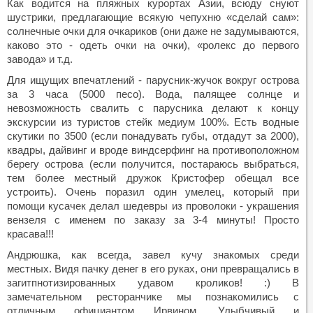
Как водится на пляжных курортах Азии, всюду снуют
шустрики, предлагающие всякую чепухню «сделай сам»:
солнечные очки для очкариков (они даже не задумываются,
каково это - одеть очки на очки), «ролекс до первого
завода» и т.д.
Для ищущих впечатлений - парусник-жучок вокруг острова
за 3 часа (5000 песо). Вода, палящее солнце и
невозможность свалить с парусника делают к концу
экскурсии из туристов стейк медиум 100%. Есть водные
скутики по 3500 (если понадувать губы, отдадут за 2000),
квадры, дайвинг и вроде виндсерфинг на противоположном
берегу острова (если получится, постараюсь выбраться,
тем более местный дружок Кристофер обещал все
устроить). Очень поразил один умелец, который при
помощи кусачек делал шедевры из проволоки - украшения
вензеля с именем по заказу за 3-4 минуты! Просто
красава!!!
Андрюшка, как всегда, завел кучу знакомых среди
местных. Видя пачку денег в его руках, они превращались в
загитпнотизированных удавом кроликов! :) В
замечательном ресторанчике мы познакомились с
отличным официантом Ирвином. Улыбчивый и