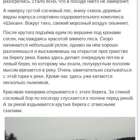
разогрелись, стало ясно, что в походе никто не замёрзнет.
А наверху густой сосновый лес, внизу сквозь деревья
видны корпуса спортивно-оздоровительного комплекса
«Шихан». Вокруг тихо, свежий морозный воздух опьяняет.
После крутого подъёма едем по вершине под кронами
сосен, наслаждаясь красотой зимнего леса. Скоро
начинается небольшой уклон, однако на нём хорошо
разгоняешься и выскакиваешь на открытое пространство
на берегу реки. Каква здесь делает очередную петлю и
левый берег, по которому мы ехали, полукруглым пологим
мысом врезается в реку. Очень замечательно скатываться
с этой горки к реке. Кроме нас здесь уже катаются
несколько лыжников.
Красивая панорама открывается с этого берега. За спиной
сосновый бор по косогору спускается к поляне перед рекой.
А за рекой вздымаются крутые берега с отвесными
скалами.