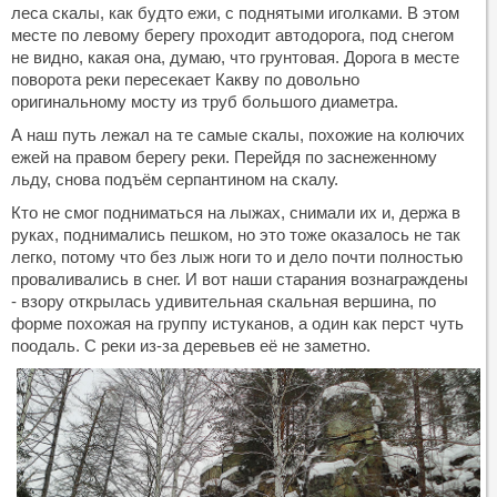
леса скалы, как будто ежи, с поднятыми иголками. В этом
месте по левому берегу проходит автодорога, под снегом
не видно, какая она, думаю, что грунтовая. Дорога в месте
поворота реки пересекает Какву по довольно
оригинальному мосту из труб большого диаметра.
А наш путь лежал на те самые скалы, похожие на колючих
ежей на правом берегу реки. Перейдя по заснеженному
льду, снова подъём серпантином на скалу.
Кто не смог подниматься на лыжах, снимали их и, держа в
руках, поднимались пешком, но это тоже оказалось не так
легко, потому что без лыж ноги то и дело почти полностью
проваливались в снег. И вот наши старания вознаграждены
- взору открылась удивительная скальная вершина, по
форме похожая на группу истуканов, а один как перст чуть
поодаль. С реки из-за деревьев её не заметно.