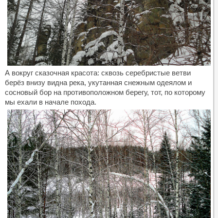
А вокруг сказочная красота: сквозь серебристые ветви
берёз внизу видна река, укутанная снежным одеялом и
сосновый бор на противоположном берегу, тот, по которому
мы ехали в начале похода.