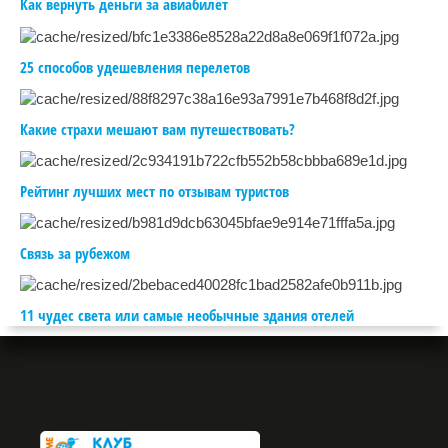
Как вернуть деньги за авиабилет
25 способов удешевления перелетов
Какие страхи мешают вам путешествовать?
Рейтинг лучших мест по отзывам туристов
Связь за рубежом
11 чудес света или самые необычные здания отелей