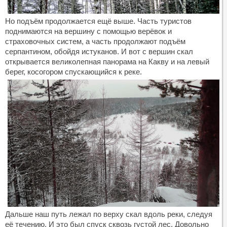
Но подъём продолжается ещё выше. Часть туристов
поднимаются на вершину с помощью верёвок и
страховочных систем, а часть продолжают подъём
серпантином, обойдя истуканов. И вот с вершин скал
открывается великолепная панорама на Какву и на левый
берег, косогором спускающийся к реке.
Дальше наш путь лежал по верху скал вдоль реки, следуя
её течению. И это был спуск сквозь густой лес. Довольно