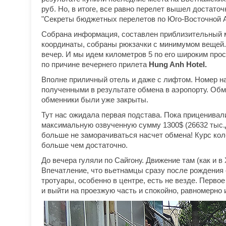
руб. Но, в итоге, все равно перелет вышел достато
"Секреты бюджетных перелетов по Юго-Восточной А
Собрана информация, составлен приблизительный м
координаты, собраны рюкзачки с минимумом вещей.
вечер. И мы идем километров 5 по его широким про
по причине вечернего прилета
Hung Anh Hotel.
Вполне приличный отель и даже с лифтом. Номер на
полученными в результате обмена в аэропорту. Обм
обменники были уже закрыты.
Тут нас ожидала первая подстава. Пока приценивали
максимальную озвученную сумму 1300$ (26632 тыс.до
больше не заморачиваться насчет обмена! Курс колеб
больше чем достаточно.
До вечера гуляли по Сайгону. Движение там (как и в
Впечатление, что вьетнамцы сразу после рождения с
тротуары, особенно в центре, есть не везде. Первое
и выйти на проезжую часть и спокойно, равномерно 