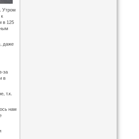
. Утром
 к
 в 125
еным
, даже
з-за
и в
, т.к.
лось нам
е
и