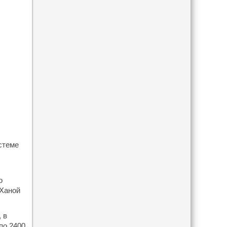
стеме
о
-Ханой
 в
по 2400