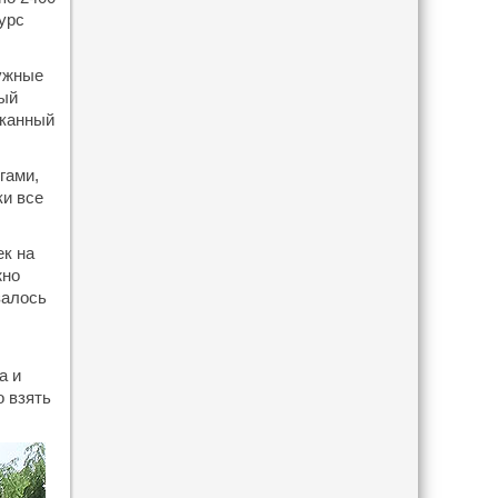
урс
нужные
ный
уканный
гами,
ки все
ек на
жно
залось
а и
о взять