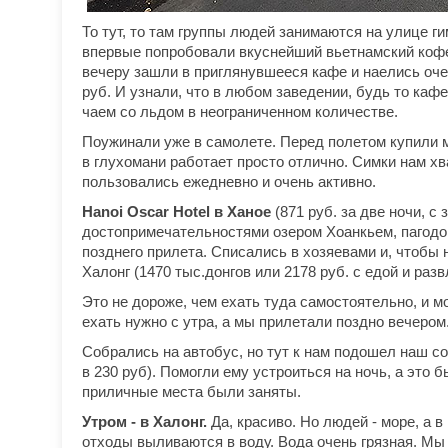
То тут, то там группы людей занимаются на улице г
впервые попробовали вкуснейший вьетнамский кофе
вечеру зашли в приглянувшееся кафе и наелись оче
руб. И узнали, что в любом заведении, будь то каф
чаем со льдом в неограниченном количестве.
Поужинали уже в самолете. Перед полетом купили ме
в глухомани работает просто отлично. Симки нам хв
пользовались ежедневно и очень активно.
Hanoi Oscar Hotel в Ханое
(871 руб. за две ночи, с
достопримечательностями озером Хоанкьем, пагодой
позднего прилета. Списались в хозяевами и, чтобы 
Халонг (1470 тыс.донгов или 2178 руб. с едой и раз
Это не дороже, чем ехать туда самостоятельно, и мож
ехать нужно с утра, а мы прилетали поздно вечером
Собрались на автобус, но тут к нам подошел наш со
в 230 руб). Помогли ему устроиться на ночь, а это 
приличные места были заняты.
Утром - в Халонг.
Да, красиво. Но людей - море, а в
отходы выливаются в воду. Вода очень грязная. Мы