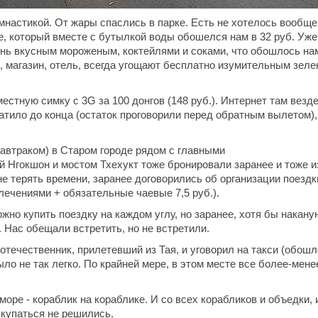
имнастикой. От жары спаслись в парке. Есть не хотелось вообще
, который вместе с бутылкой воды обошелся нам в 32 руб. Уже
нь вкусным мороженым, коктейлями и соками, что обошлось нам
е, магазин, отель, всегда угощают бесплатно изумительным зел
стную симку с 3G за 100 донгов (148 руб.). Интернет там везде
атило до конца (остаток проговорили перед обратным вылетом),
 завтраком) в Старом городе рядом с главными
 Нгокшон и мостом Тхехукт тоже бронировали заранее и тоже и
не терять времени, заранее договорились об организации поездк
влечениями + обязательные чаевые 7,5 руб.).
но купить поездку на каждом углу, но заранее, хотя бы накануне
. Нас обещали встретить, но не встретили.
отечественник, прилетевший из Тая, и уговорил на такси (обош
было не так легко. По крайней мере, в этом месте все более-мене
 море - кораблик на кораблике. И со всех корабликов и объедки, 
 купаться не решились.