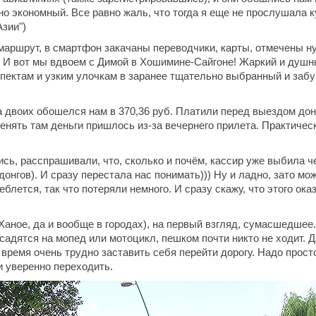
чно экономный. Все равно жаль, что тогда я еще не прослушала к
зии")
аршрут, в смартфон закачаны переводчики, карты, отмечены 
 И вот мы вдвоем с Димой в Хошимине-Сайгоне! Жаркий и душ
спектам и узким улочкам в заранее тщательно выбранный и заб
 двоих обошелся нам в 370,36 руб. Платили перед выездом дон
енять там деньги пришлось из-за вечернего прилета. Практичес
сь, расспрашивали, что, сколько и почём, кассир уже выбила ч
нгов). И сразу перестала нас понимать))) Ну и ладно, зато мо
лется, так что потеряли немного. И сразу скажу, что этого ока
 Ханое, да и вообще в городах), на первый взгляд, сумасшедшее.
адятся на мопед или мотоцикл, пешком почти никто не ходит. Д
 время очень трудно заставить себя перейти дорогу. Надо прост
и уверенно переходить.