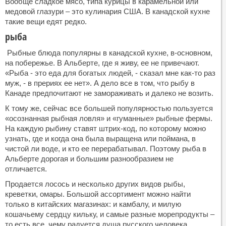
Вообще сладкое мясо, типа курицы в карамельной или
медовой глазури – это кулинария США. В канадской кухне
такие вещи едят редко.
рыба
Рыбные блюда популярны в канадской кухне, в-основном,
на побережье. В Альберте, где я живу, ее не привечают.
«Рыба - это еда для богатых людей, - сказал мне как-то раз
муж, - в прериях ее нет». А дело все в том, что рыбу в
Канаде предпочитают не замораживать и далеко не возить.
К тому же, сейчас все большей популярностью пользуется
«осознанная рыбная ловля» и «гуманные» рыбные фермы.
На каждую рыбину ставят штрих-код, по которому можно
узнать, где и когда она была выращена или поймана, в
чистой ли воде, и кто ее перерабатывал. Поэтому рыба в
Альберте дорогая и большим разнообразием не
отличается.
Продается лосось и несколько других видов рыбы,
креветки, омары. Большой ассортимент можно найти
только в китайских магазинах: и камбалу, и милую
кошачьему сердцу кильку, и самые разные морепродукты –
то есть все, чему радуется душа русского человека.