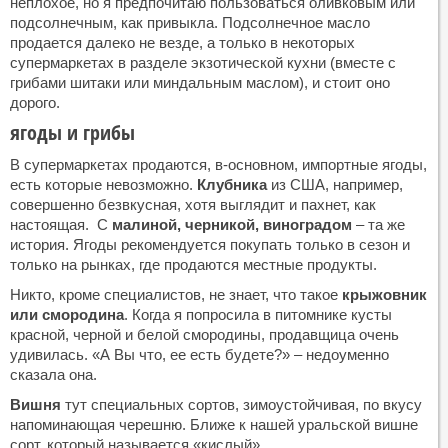
неплохое, но я предпочитаю пользоваться оливковым или
подсолнечным, как привыкла. Подсолнечное масло
продается далеко не везде, а только в некоторых
супермаркетах в разделе экзотической кухни (вместе с
грибами шитаки или миндальным маслом), и стоит оно
дорого.
ягоды и грибы
В супермаркетах продаются, в-основном, импортные ягоды,
есть которые невозможно.
Клубника
из США, например,
совершенно безвкусная, хотя выглядит и пахнет, как
настоящая. С
малиной, черникой, виноградом
– та же
история. Ягоды рекомендуется покупать только в сезон и
только на рынках, где продаются местные продукты.
Никто, кроме специалистов, не знает, что такое
крыжовник
или смородина
. Когда я попросила в питомнике кусты
красной, черной и белой смородины, продавщица очень
удивилась. «А Вы что, ее есть будете?» – недоуменно
сказала она.
Вишня
тут специальных сортов, зимоустойчивая, по вкусу
напоминающая черешню. Ближе к нашей уральской вишне
сорт, который называется «кислый».