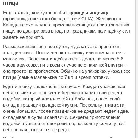
птица
Еще в канадской кухне любят
курицу и индейку
(происхождение этого блюда – тоже США). Женщины в
Канаде не очень много времени посвящают приготовлению
пищи, но два-три раза в год, по праздникам, на индейку сил
жалеть не принято.
Размораживают ее двое суток, и делать это принято в
холодильнике. Потом делают начинку или покупают ее в
магазинах. Запекают индейку очень долго, не менее 5-6
часов в духовке, ни в коем случае не с начинкой внутри –
она просто не пропечется. Обычно на упаковках указан вес
птицы (самые маленькие по 7 кг) и время готовки.
Едят индейку с клюквенным соусом. Каждая уважающая
себя хозяйка использует и бережно хранит свой рецепт
индейки, который достался ей от бабушек, внося свой
вклад в традиции канадской кухни. Поскольку птица эта
очень большая, после праздников ее доедают недели две,
складывая в супы и сандвичи. Секреты приготовления
индейки я узнала от свекрови, но, поскольку семья у нас
небольшая, готовлю я ее редко.