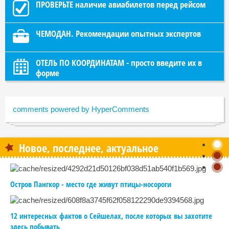
ПРОВЕРЬТЕ наличие авиабилетов перед рейсом
ЧЕМОДАН. Рекомендации опытных экспертов
ОТЕЛЬ ПО КООРДИНАТАМ - просто введите их в
форме
comments powered by HyperComments
Новое, последнее, актуальное
Остров Пангкор - место где живут птицы-носороги
12 интересных фактов о Сейшелах, после которых вы захотите
здесь побывать