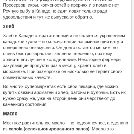
Пресервов, икры, копченостей в прериях и в помине нет.
Речную рыбу в Канаде не едят, ловят только ради
удовольствия и тут же выпускают обратно.
хлеб
Хлеб в Канаде отвратительный и не является украшением
канадской кухни – по консистенции напоминающий вату и
совершенно безвкусный. Он долго остается мягким, но
очень быстро зарастает зеленой плесенью, поэтому
хранить его лучше в холодильнике. Некоторые фермеры,
закупающие продукты раз в месяц, хранят хлеб в
морозилке. При разморозке он нисколько не теряет своих
сомнительных качеств.
Во многих супермаркетах есть свои пекарни, где можно
купить свежий ароматный хлеб, батоны и булочки. Есть их
нужно сразу же, уже на второй день они черствеют до
каменного состояния.
масло
Местное растительное масло – не подсолнечное, а сделано
из
canola (селекционированного рапса).
Масло это