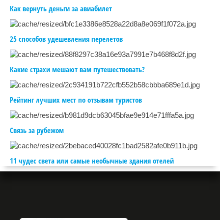
Как вернуть деньги за авиабилет
25 способов удешевления перелетов
Какие страхи мешают вам путешествовать?
Рейтинг лучших мест по отзывам туристов
Связь за рубежом
11 чудес света или самые необычные здания отелей