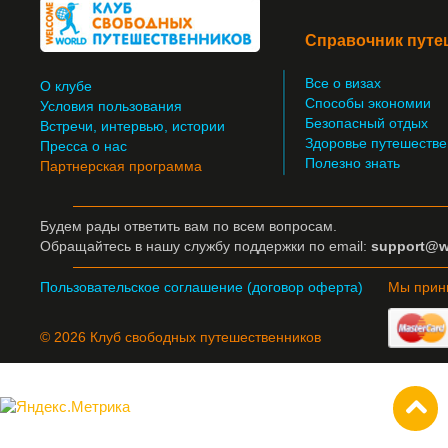
Справочник путе
Все о визах
О клубе
Способы экономии
Условия пользования
Безопасный отдых
Встречи, интервью, истории
Здоровье путешестве
Пресса о нас
Полезно знать
Партнерская программа
Будем рады ответить вам по всем вопросам.
Обращайтесь
в нашу службу поддержки по email:
support@w
Пользовательское соглашение (договор оферта)
Мы прин
© 2026 Клуб свободных путешественников