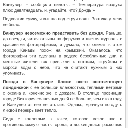
Ванкувер! – сообщили пилоты. – Температура воздуха
плюс девятнадцать, и, угадайте, что? Дождь!»
Подхватив сумку, я вышла под струи воды. Зонтика у меня
не было.
Ванкувер невозможно представить без дождя.
Раньше,
до поездки, читая отзывы на форумах и листая журналы с
красивыми фотографиями, я думала, что климат в этом
городе Канады
похож на крымский. Оказалось, что
фотографии эти сделаны в редкие безоблачные дни, а
местные жители так привыкли к потокам, струйкам и
мороси воды с неба, что не считают нужным о них
упоминать.
Погода в Ванкувере ближе всего соответствует
лондонской
с ее большой влажностью, теплыми ветрами
с океана и, конечно же, с дождем. В столице провинции
городе Виктория солнечных дней не больше, чем сто в году,
и Ванкувер от нее не отстает. Однако, мрачную погоду с
лихвой перекрывает тепло.
Сидя с коллегами в такси, которое везло нас в
противоположную часть города, я восхищалась роскошью