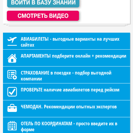
АВИАБИЛЕТЫ - выгодные варианты на лучших
сайтах
АПАРТАМЕНТЫ подберите онлайн + рекомендации
СТРАХОВАНИЕ в поездке - подбор выгодной
компании
ПРОВЕРЬТЕ наличие авиабилетов перед рейсом
ЧЕМОДАН. Рекомендации опытных экспертов
ОТЕЛЬ ПО КООРДИНАТАМ - просто введите их в
форме