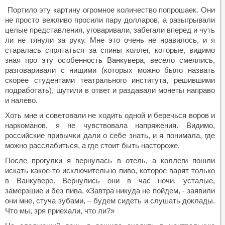
Портило эту картину огромное количество попрошаек. Они
не просто вежливо просили пару долларов, а разыгрывали
целые представления, уговаривали, забегали вперед и чуть
ли не тянули за руку. Мне это очень не нравилось, и я
старалась спрятаться за спины коллег, которые, видимо
зная про эту особенность Ванкувера, весело смеялись,
разговаривали с нищими (которых можно было назвать
скорее студентами театрального института, решившими
подработать), шутили в ответ и раздавали монеты направо
и налево.
Хоть мне и советовали не ходить одной и беречься воров и
наркоманов, я не чувствовала напряжения. Видимо,
российские привычки дали о себе знать, и я понимала, где
можно расслабиться, а где стоит быть настороже.
После прогулки я вернулась в отель, а коллеги пошли
искать какое-то исключительно пиво, которое варят только
в Ванкувере. Вернулись они в час ночи, усталые,
замерзшие и без пива. «Завтра никуда не пойдем, - заявили
они мне, стуча зубами, – будем сидеть и слушать доклады.
Что мы, зря приехали, что ли?»