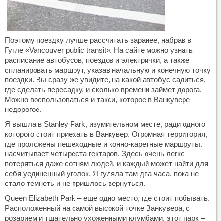
Поэтому поездку лучше рассчитать заранее, набрав в
Гугле «Vancouver public transit». На сайте можно узнать
расписание автобусов, поездов и электрички, а также
спланировать маршрут, указав начальную и конечную точку
поездки. Вы сразу же увидите, на какой автобус садиться,
где сделать пересадку, и сколько времени займет дорога.
Можно воспользоваться и такси, которое в Ванкувере
недорогое.
Я вышла в Stanley Park, изумительном месте, ради одного
которого стоит приехать в Ванкувер. Огромная территория,
где проложены пешеходные и конно-каретные маршруты,
насчитывает четыреста гектаров. Здесь очень легко
потеряться даже сотням людей, и каждый может найти для
себя уединенный уголок. Я гуляла там два часа, пока не
стало темнеть и не пришлось вернуться.
Queen Elizabeth Park – еще одно место, где стоит побывать.
Расположенный на самой высокой точке Ванкувера, с
розарием и тщательно ухоженными клумбами, этот парк –