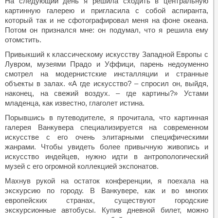
На следующий день я решила сходить в центральную
картинную галерею и пригласила с собой аспиранта,
который так и не сфотографировал меня на фоне океана.
Потом он признался мне: он подумал, что я решила ему
отомстить.
Привыкший к классическому искусству Западной Европы с
Лувром, музеями Прадо и Уффици, парень недоуменно
смотрел на модернистские инсталляции и странные
объекты в залах. «А где искусство? – спросил он, выйдя,
наконец, на свежий воздух. – где картины?» Устами
младенца, как известно, глаголет истина.
Порывшись в путеводителе, я прочитала, что картинная
галерея Ванкувера специализируется на современном
искусстве с его очень элитарными специфическими
жанрами. Чтобы увидеть более привычную живопись и
искусство индейцев, нужно идти в антропологический
музей с его огромной коллекцией экспонатов.
Махнув рукой на остаток конференции, я поехала на
экскурсию по городу. В Ванкувере, как и во многих
европейских странах, существуют городские
экскурсионные автобусы. Купив дневной билет, можно