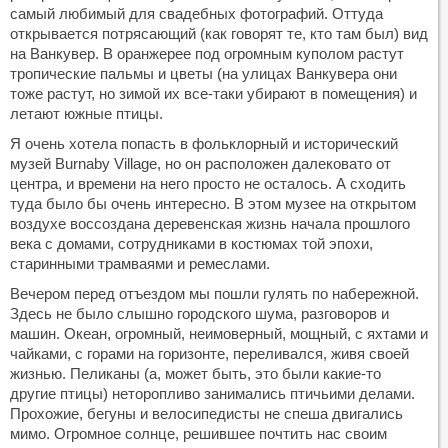
самый любимый для свадебных фотографий. Оттуда
открывается потрясающий (как говорят те, кто там был) вид
на Ванкувер. В оранжерее под огромным куполом растут
тропические пальмы и цветы (на улицах Ванкувера они
тоже растут, но зимой их все-таки убирают в помещения) и
летают южные птицы.
Я очень хотела попасть в фольклорный и исторический
музей Burnaby Village, но он расположен далековато от
центра, и времени на него просто не осталось. А сходить
туда было бы очень интересно. В этом музее на открытом
воздухе воссоздана деревенская жизнь начала прошлого
века с домами, сотрудниками в костюмах той эпохи,
старинными трамваями и ремеслами.
Вечером перед отъездом мы пошли гулять по набережной.
Здесь не было слышно городского шума, разговоров и
машин. Океан, огромный, неимоверный, мощный, с яхтами и
чайками, с горами на горизонте, переливался, живя своей
жизнью. Пеликаны (а, может быть, это были какие-то
другие птицы) неторопливо занимались птичьими делами.
Прохожие, бегуны и велосипедисты не спеша двигались
мимо. Огромное солнце, решившее почтить нас своим