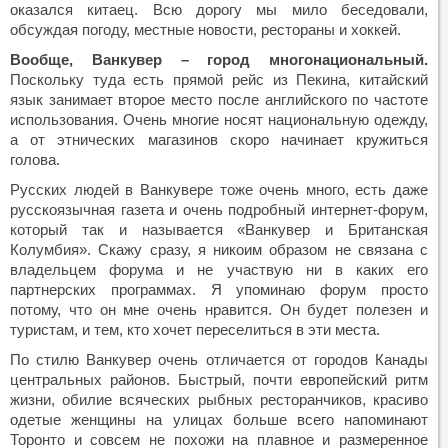
оказался китаец. Всю дорогу мы мило беседовали,
обсуждая погоду, местные новости, рестораны и хоккей.
Вообще, Ванкувер – город многонациональный.
Поскольку туда есть прямой рейс из Пекина, китайский
язык занимает второе место после английского по частоте
использования. Очень многие носят национальную одежду,
а от этнических магазинов скоро начинает кружиться
голова.
Русских людей в Ванкувере тоже очень много, есть даже
русскоязычная газета и очень подробный интернет-форум,
который так и называется «Ванкувер и Британская
Колумбия». Скажу сразу, я никоим образом не связана с
владельцем форума и не участвую ни в каких его
партнерских программах. Я упоминаю форум просто
потому, что он мне очень нравится. Он будет полезен и
туристам, и тем, кто хочет переселиться в эти места.
По стилю Ванкувер очень отличается от городов Канады
центральных районов. Быстрый, почти европейский ритм
жизни, обилие всяческих рыбных ресторанчиков, красиво
одетые женщины на улицах больше всего напоминают
Торонто и совсем не похожи на плавное и размеренное